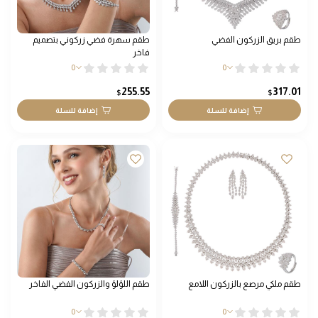
طقم بريق الزركون الفضي
طقم سهرة فضي زركوني بتصميم
فاخر
0
0
255.55
317.01
$
$
إضافة للسلة
إضافة للسلة
طقم ملكي مرصع بالزركون اللامع
طقم اللؤلؤ والزركون الفضي الفاخر
0
0