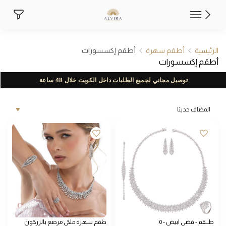
طقم اكسسوار سهرة راقي من موقع الفير
الرئيسية
أطقم سهرة
أطقم إكسسورات
جمال متكامل وسحر لا مثيل له في أروع تشكيلة أطقم إكسسوار للسه
أطقم إكسسورات
توصيل مجاني لجميع الطلبات داخل الكويت خلال 48 ساعة
المضاف حديثا
طـــقم - فضي ابيض - 0
طقم سهرة ملكي مرصع بالزركون