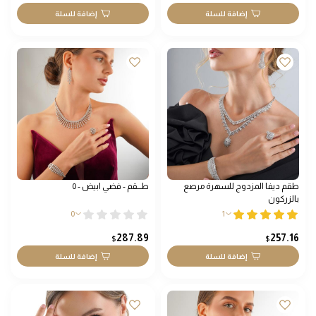
إضافة للسلة
إضافة للسلة
طقم ديفا المزدوج للسهرة مرصع
طـــقم - فضي ابيض - 0
بالزركون
0
1
287.89
257.16
$
$
إضافة للسلة
إضافة للسلة