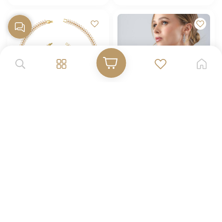
طقم سهرة قلادة دربين
طقم سنبلة مطلي بالذهب ومرصع
بالزركون
0
0
210.26
145.56
$
$
إضافة للسلة
إضافة للسلة