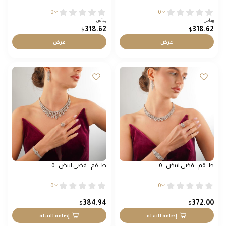
0
0
يبدأ من
يبدأ من
318.62
318.62
$
$
عرض
عرض
طـــقم - فضي ابيض - 0
طـــقم - فضي ابيض - 0
0
0
384.94
372.00
$
$
إضافة للسلة
إضافة للسلة