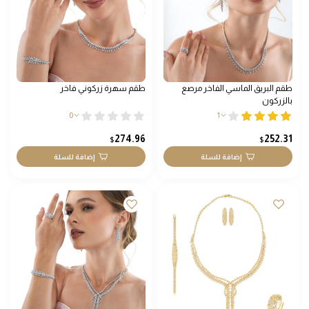
طقم البريق الماسي الفاخر مرصع
طقم سهرة زركوني فاخر
بالزركون
0
1
274.96
252.31
$
$
إضافة للسلة
إضافة للسلة