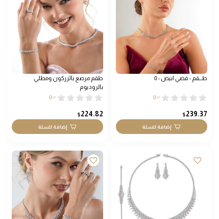
طـــقم - فضي ابيض - 0
طقم مرصع بالزركون ومطلي
بالروديوم
0
0
224.82
239.37
$
$
إضافة للسلة
إضافة للسلة