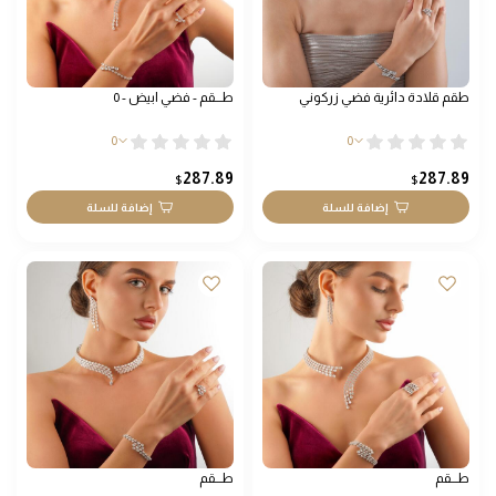
طقم قلادة دائرية فضي زركوني
طـــقم - فضي ابيض - 0
0
0
287.89
287.89
$
$
إضافة للسلة
إضافة للسلة
طـــقم
طـــقم