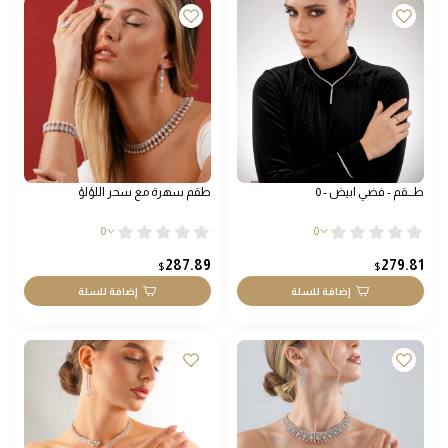
طـــقم - فضي ابيض - 0
طقم سهرة مع سحر اللؤلؤ
0
0
287.89
279.81
$
$
إضافة للسلة
إضافة للسلة