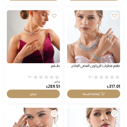
طقم قطرات الزركون الفضي الفاخر
طـــقم
0
0
يبدأ من
289.51
317.01
$
$
إضافة للسلة
عرض