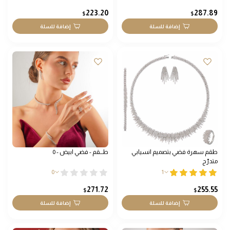
223.20
287.89
$
$
إضافة للسلة
إضافة للسلة
طقم سهرة فضي بتصميم انسيابي
طـــقم - فضي ابيض - 0
متدرّج
0
1
271.72
255.55
$
$
إضافة للسلة
إضافة للسلة